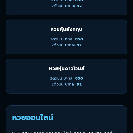
2ตัวบน บาทละ
92
หวยหุ้นอังกฤษ
3ตัวบน บาทละ
850
2ตัวบน บาทละ
92
หวยหุ้นดาวโจนส์
3ตัวบน บาทละ
850
2ตัวบน บาทละ
92
หวยออนไลน์