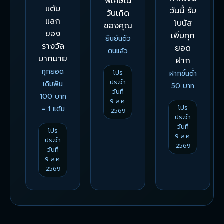
พิเศษใน
แต้ม
วันนี้ รับ
วันเกิด
แลก
โบนัส
ของคุณ
ของ
เพิ่มทุก
ยืนยันตัว
รางวัล
ยอด
ตนแล้ว
มากมาย
ฝาก
ทุกยอด
โปร
ฝากขั้นต่ำ
ประจำ
เดิมพัน
50 บาท
วันที่
100 บาท
9 ส.ค.
โปร
= 1 แต้ม
2569
ประจำ
วันที่
โปร
9 ส.ค.
ประจำ
2569
วันที่
9 ส.ค.
2569