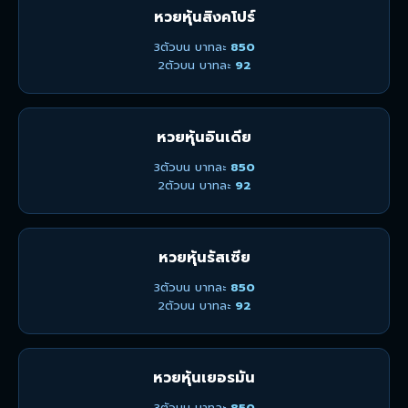
หวยหุ้นสิงคโปร์
3ตัวบน บาทละ
850
2ตัวบน บาทละ
92
หวยหุ้นอินเดีย
3ตัวบน บาทละ
850
2ตัวบน บาทละ
92
หวยหุ้นรัสเซีย
3ตัวบน บาทละ
850
2ตัวบน บาทละ
92
หวยหุ้นเยอรมัน
3ตัวบน บาทละ
850