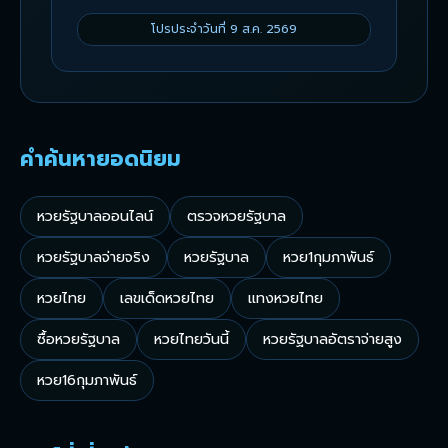
โปรประจำวันที่ 9 ส.ค. 2569
คำค้นหายอดนิยม
หวยรัฐบาลออนไลน์
ตรวจหวยรัฐบาล
หวยรัฐบาลจ่ายจริง
หวยรัฐบาล
หวย1กุมภาพันธ์
หวยไทย
เลขเด็ดหวยไทย
แทงหวยไทย
ซื้อหวยรัฐบาล
หวยไทยวันนี้
หวยรัฐบาลอัตราจ่ายสูง
หวย16กุมภาพันธ์