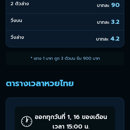
2 ตัวล่าง
90
บาทละ
วิ่งบน
3.2
บาทละ
วิ่งล่าง
4.2
บาทละ
* แทง 1 บาท ถูก 3 ตัวบน รับ 900 บาท
ตารางเวลาหวยไทย
ออกทุกวันที่ 1, 16 ของเดือน
🕐
เวลา 15:00 น.