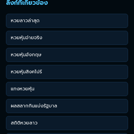
ลิงก์ที่เกี่ยวข้อง
หวยลาวล่าสุด
หวยหุ้นจ่ายจริง
หวยหุ้นอังกฤษ
หวยหุ้นสิงคโปร์
แทงหวยหุ้น
ผลสลากกินแบ่งรัฐบาล
สถิติหวยลาว