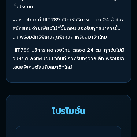
ทั่วประเทศ
ผลหวยไทย ที่ HIT789 เปิดให้บริการตลอด 24 ชั่วโมง
สมัครเล่นง่ายเพียงไม่กี่ขั้นตอน รองรับทุกธนาคารชั้น
นำ พร้อมสิทธิพิเศษสุดพิเศษสำหรับสมาชิกใหม่
HIT789 บริการ ผลหวยไทย ตลอด 24 ชม. ทุกวันไม่มี
วันหยุด ลงทะเบียนได้ทันที รองรับทรูวอลเล็ท พร้อมข้อ
เสนอพิเศษต้อนรับสมาชิกใหม่
โปรโมชั่น