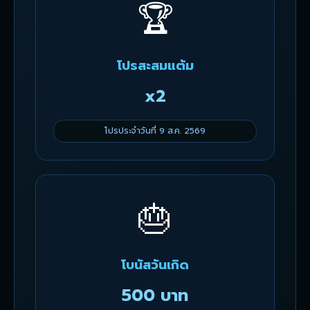
🏆
โปรสะสมแต้ม
x2
โปรประจำวันที่ 9 ส.ค. 2569
🎂
โบนัสวันเกิด
500 บาท