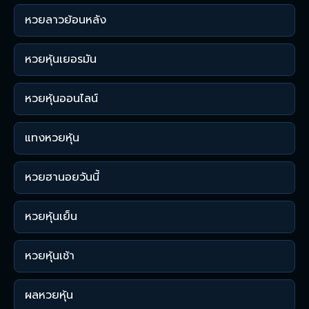
หวยลาวย้อนหลัง
หวยหุ้นเยอรมัน
หวยหุ้นออนไลน์
แทงหวยหุ้น
หวยฮานอยวันนี้
หวยหุ้นเย็น
หวยหุ้นเช้า
ผลหวยหุ้น