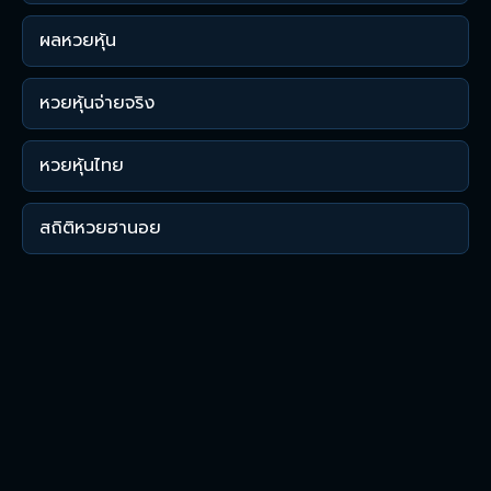
ผลหวยหุ้น
หวยหุ้นจ่ายจริง
หวยหุ้นไทย
สถิติหวยฮานอย