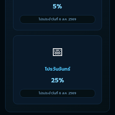
5%
โปรประจำวันที่ 6 ส.ค. 2569
📅
โปรวันจันทร์
25%
โปรประจำวันที่ 6 ส.ค. 2569