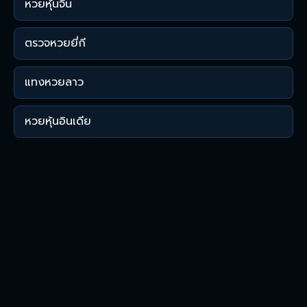
หวยหุ้นจีน
ตรวจหวยยี่กี
แทงหวยลาว
หวยหุ้นอินเดีย