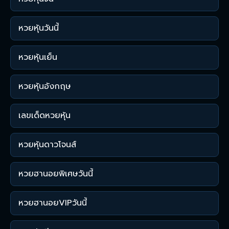
หวยหุ้นวันนี้
หวยหุ้นเย็น
หวยหุ้นอังกฤษ
เลขเด็ดหวยหุ้น
หวยหุ้นดาวโจนส์
หวยฮานอยพิเศษวันนี้
หวยฮานอยVIPวันนี้