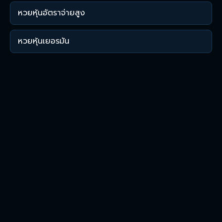
หวยหุ้นอัตราจ่ายสูง
หวยหุ้นเยอรมัน