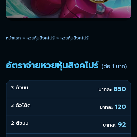
หน้าแรก
»
หวยหุ้นสิงคโปร์
»
หวยหุ้นสิงคโปร์
อัตราจ่ายหวยหุ้นสิงคโปร์
(ต่อ 1 บาท)
3 ตัวบน
850
บาทละ
3 ตัวโต๊ด
120
บาทละ
2 ตัวบน
92
บาทละ