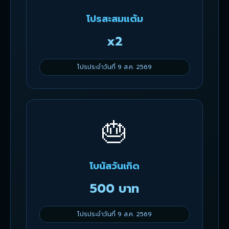
โปรสะสมแต้ม
x2
โปรประจำวันที่ 9 ส.ค. 2569
🎂
โบนัสวันเกิด
500 บาท
โปรประจำวันที่ 9 ส.ค. 2569