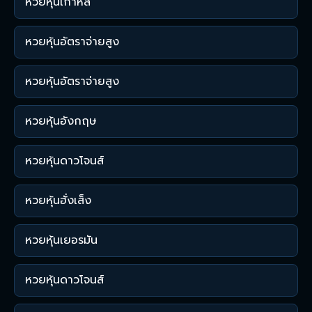
หวยหุ้นเกาหลี
หวยหุ้นอัตราจ่ายสูง
หวยหุ้นอัตราจ่ายสูง
หวยหุ้นอังกฤษ
หวยหุ้นดาวโจนส์
หวยหุ้นฮั่งเส็ง
หวยหุ้นเยอรมัน
หวยหุ้นดาวโจนส์