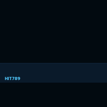
HIT789
HIT789 บริการตลอด24ชั่วโมง ศูนย์รวมหวย เรทดีที่สุด การันตี
จ่าย