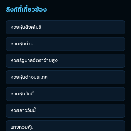
ลิงก์ที่เกี่ยวข้อง
หวยหุ้นสิงคโปร์
หวยหุ้นบ่าย
หวยรัฐบาลอัตราจ่ายสูง
หวยหุ้นต่างประเทศ
หวยหุ้นวันนี้
หวยลาววันนี้
แทงหวยหุ้น