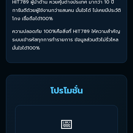
HIT789 ผู้นำด้าน หวยหุ้นต่างประเทศ มากว่า 10 ปี
การันตีด้วยผู้ใช้งานกว่าแสนคน มั่นใจได้ ไม่เคยมีประวัติ
โกง เชื่อถือได้100%
ความปลอดภัย 100%คือสิ่งที่ HIT789 ให้ความสำคัญ
ระบบเข้ารหัสทุกการทำรายการ ข้อมูลส่วนตัวไม่รั่วไหล
มั่นใจได้100%
โปรโมชั่น
📅