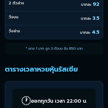
2 ตัวล่าง
92
บาทละ
วิ่งบน
3.5
บาทละ
วิ่งล่าง
4.5
บาทละ
* แทง 1 บาท ถูก 3 ตัวบน รับ 850 บาท
ตารางเวลาหวยหุ้นรัสเซีย
🕐
ออกทุกวัน เวลา 22:00 น.