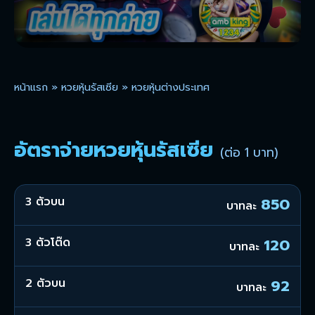
หน้าแรก
»
หวยหุ้นรัสเซีย
»
หวยหุ้นต่างประเทศ
อัตราจ่ายหวยหุ้นรัสเซีย
(ต่อ 1 บาท)
3 ตัวบน
850
บาทละ
3 ตัวโต๊ด
120
บาทละ
2 ตัวบน
92
บาทละ